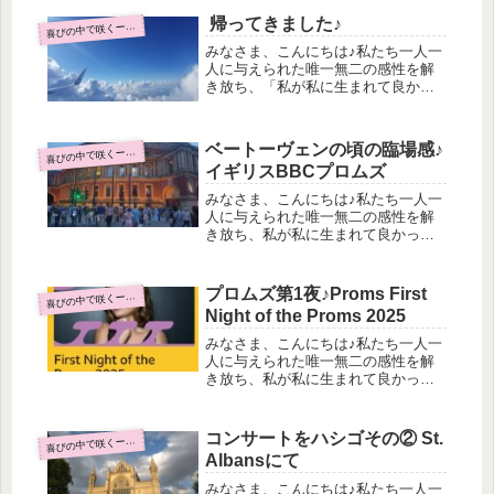
Wholeの井筒良子です。ロンドンに来
帰ってきました♪
びの中で咲くーロンドン滞在日記ー
喜
てもう2週間！今年のヨーロッパは...
みなさま、こんにちは♪私たち一人一
人に与えられた唯一無二の感性を解
き放ち、「私が私に生まれて良かっ
た」を体験するピアノとアレクサン
ダーテクニック教室Music as a
Wholeの井筒良子です。とても久しぶ
ベートーヴェンの頃の臨場感♪
びの中で咲くーロンドン滞在日記ー
喜
りの投稿です♪イギリス滞在7週間...
イギリスBBCプロムズ
みなさま、こんにちは♪私たち一人一
人に与えられた唯一無二の感性を解
き放ち、私が私に生まれて良かった
を体験するピアノとアレクサンダー
テクニック教室Music as a Wholeの
井筒良子です。さて、私がこの夏を
プロムズ第1夜♪Proms First
びの中で咲くーロンドン滞在日記ー
喜
ロンドンで過ごそうと決めた理由...
Night of the Proms 2025
みなさま、こんにちは♪私たち一人一
人に与えられた唯一無二の感性を解
き放ち、私が私に生まれて良かった
を体験するピアノとアレクサンダー
テクニック教室Music as a Wholeの
井筒良子です。（こちらの記事、7月
コンサートをハシゴその② St.
びの中で咲くーロンドン滞在日記ー
喜
に書いていたのですが、挙げら...
Albansにて
みなさま、こんにちは♪私たち一人一