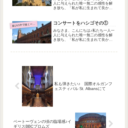
人に与えられた唯一無二の感性を解
き放ち、「私が私に生まれて良かっ
た」を体験するピアノとアレクサン
ダーテクニック教室Music as a
Wholeの井筒良子です。まだまだ続き
コンサートをハシゴその①
びの中で咲くーロンドン滞在日記ー
喜
ます、コンサートレポート（笑）
みなさま、こんにちは♪私たち一人一
な...
人に与えられた唯一無二の感性を解
き放ち、「私が私に生まれて良かっ
た」を体験するピアノとアレクサン
ダーテクニック教室Music as a
Wholeの井筒良子です。ただいま、私
の心の故郷、イギリスロンドンに
滞...
私も弾きたい♪ 国際オルガンフ
ェスティバル St. Albansにて
ベートーヴェンの頃の臨場感♪イ
ギリスBBCプロムズ