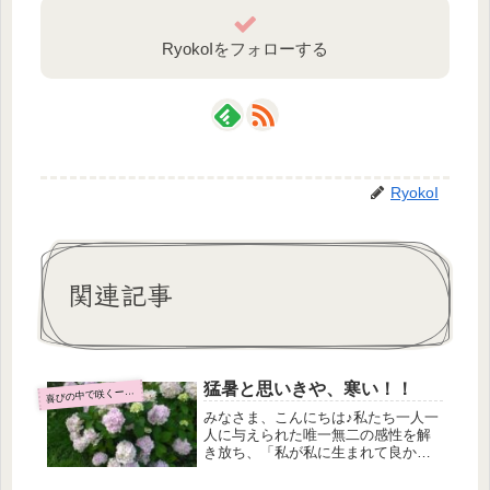
RyokoIをフォローする
RyokoI
関連記事
猛暑と思いきや、寒い！！
びの中で咲くーロンドン滞在日記ー
喜
みなさま、こんにちは♪私たち一人一
人に与えられた唯一無二の感性を解
き放ち、「私が私に生まれて良かっ
た」を体験するピアノとアレクサン
ダーテクニック教室Music as a